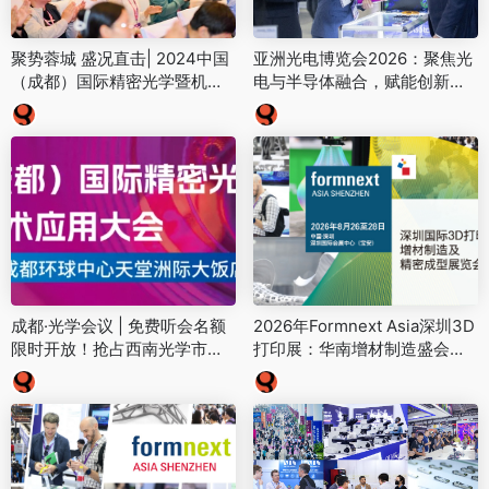
聚势蓉城 盛况直击| 2024中国
亚洲光电博览会2026：聚焦光
（成都）国际精密光学暨机器
电与半导体融合，赋能创新生
视觉技术应用大会盛大开幕！
态，下周新加坡盛大开幕
成都·光学会议 | 免费听会名额
2026年Formnext Asia深圳3D
限时开放！抢占西南光学市场
打印展：华南增材制造盛会再
布局，共话行业未来发展
启新程！